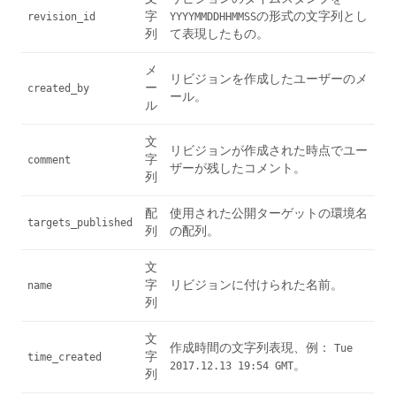
字
の形式の文字列とし
revision_id
YYYYMMDDHHMMSS
列
て表現したもの。
メ
リビジョンを作成したユーザーのメ
ー
created_by
ール。
ル
文
リビジョンが作成された時点でユー
字
comment
ザーが残したコメント。
列
配
使用された公開ターゲットの環境名
targets_published
列
の配列。
文
字
リビジョンに付けられた名前。
name
列
文
作成時間の文字列表現、例：
Tue
字
time_created
。
2017.12.13 19:54 GMT
列