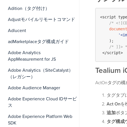
Adition（タグ付け）
<script typ
Adjustモバイルリモートコマンド
/* <![C
documen
Adlucent
'<i
    );

adMarketplaceタグ構成ガイド
/* ]]> 
Adobe Analytics
AppMeasurement for JS
Tealium
Adobe Analytics（SiteCatalyst）
（レガシー）
ActOnタグ
Adobe Audience Manager
タグタブ
Adobe Experience Cloud IDサービ
Act On
を
ス
追加
ボタ
Adobe Experience Platform Web
タグ構成
SDK