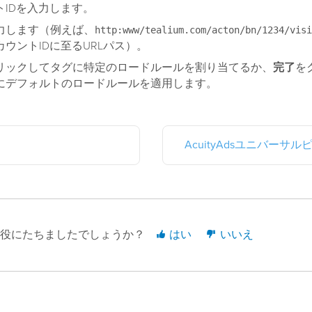
トIDを入力します。
力します（例えば、
http:www/tealium.com/acton/bn/1234/visi
ウントIDに至るURLパス）。
リックしてタグに特定のロードルールを割り当てるか、
完了
を
にデフォルトのロードルールを適用します。
AcuityAdsユニバーサル
役にたちましたでしょうか？
はい
いいえ
21年July月13日