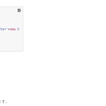
?ts='
+
new
Date
().
getTime
()+
'&ref='
+
escape
(
document
.
refer
ます。