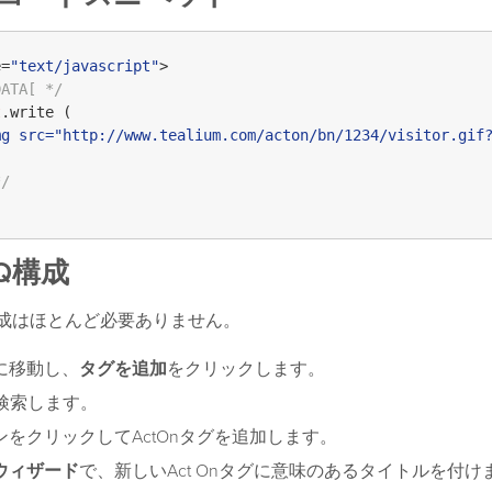
e=
"text/javascript"
>

DATA[ */
t
.
write
 (

mg src="http://www.tealium.com/acton/bn/1234/visitor.gif
*/
 iQ構成
の構成はほとんど必要ありません。
に移動し、
タグを追加
をクリックします。
検索します。
ンをクリックしてActOnタグを追加します。
ウィザード
で、新しいAct Onタグに意味のあるタイトルを付け