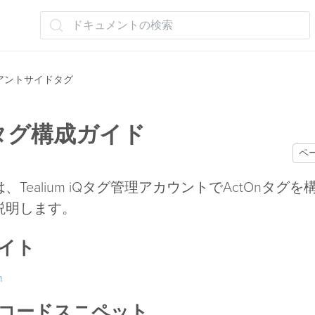
ドキュメントの検索
アントサイドタグ
nタグ構成ガイド
ペ
、Tealium iQタグ管理アカウントでActOnタグ
説明します。
イト
m
コードスニペット