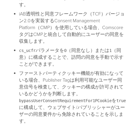
す。
iAB透明性と同意フレームワーク（TCF）バージョ
ン2.0を実装するConsent Management
Platform（CMP）を使用している場合、Comscore
タグはCMPと統合して自動的にユーザーの同意を
収集します。
パラメータを
（同意なし）または
（同
cs_ucfr
0
1
意）に構成することで、訪問の同意を手動で示す
ことができます。
ファーストパーティクッキー機能が有効になって
いる場合、Publisher Tagは利用可能なユーザー同
意信号を検査して、クッキーの構成が許可されて
いるかどうかを判断します。
を
bypassUserConsentRequirementFor1PCookie
true
に構成して、ウェブサイト/パブリッシャーがユー
ザーの同意要件から免除されていることを示しま
す。