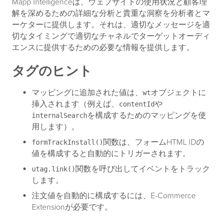
Mapp Intelligenceは、ウェブサイトの使用状況と顧客理
解を深めるための詳細な分析と貴重な洞察を分析者とマ
ーケターに提供します。それは、適切なメッセージを適
切なタイミングで適切なチャネルでターゲットオーディ
エンスに提供するための必要な情報を提供します。
タグのヒント
マッピングに追加された値は、
オブジェクトに
wt
挿入されます（例えば、
や
contentId
を構成するためのマッピングを使
internalSearch
用します）。
関数は、フォームHTML IDの
formTrackInstall()
値を構成すると自動的にトリガーされます。
関数を呼び出してイベントをトラック
utag.link()
します。
注文値を自動的に構成するには、E-Commerce
Extensionが必要です。