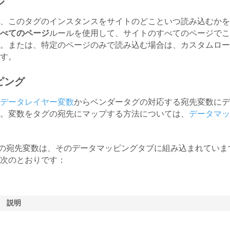
ル
、このタグのインスタンスをサイトのどこといつ読み込むかを
べてのページ
ルールを使用して、サイトのすべてのページでこ
。または、特定のページのみで読み込む場合は、カスタムロー
す。
ピング
データレイヤー変数
からベンダータグの対応する宛先変数にデ
。変数をタグの宛先にマップする方法については、
データマッ
thタグの宛先変数は、そのデータマッピングタブに組み込まれてい
次のとおりです：
説明
読み込むMediaMathピクセルのタイプ