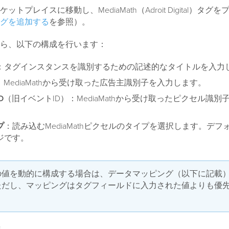
トプレイスに移動し、MediaMath（Adroit Digital）タグ
グを追加する
を参照）。
ら、以下の構成を行います：
：タグインスタンスを識別するための記述的なタイトルを入力
：MediaMathから受け取った広告主識別子を入力します。
D
（旧イベントID）：MediaMathから受け取ったピクセル識別
プ
：読み込むMediaMathピクセルのタイプを選択します。デフ
ジです。
の値を動的に構成する場合は、データマッピング（以下に記載
ただし、マッピングはタグフィールドに入力された値よりも優