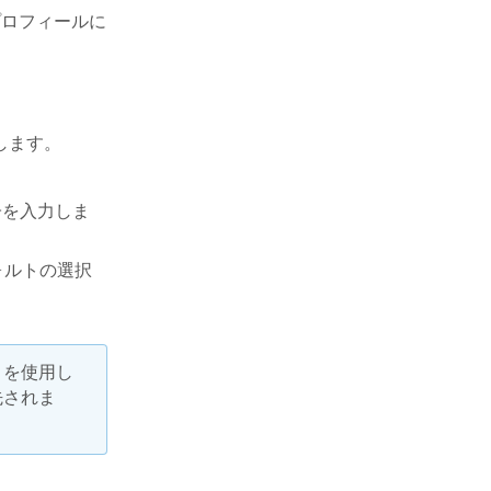
をプロフィールに
します。
子を入力しま
ォルトの選択
）を使用し
先されま