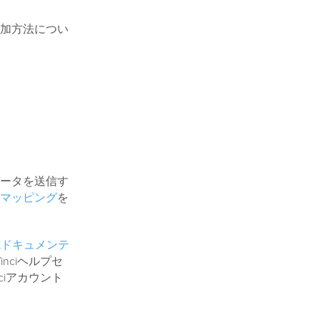
加方法につい
ータを送信す
マッピング
を
t SDKドキュメンテ
nciヘルプセ
ciアカウント