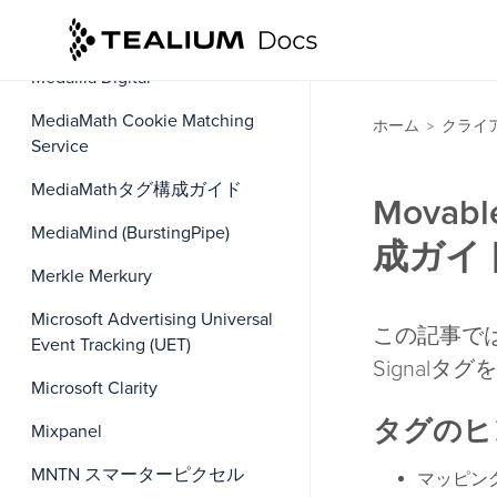
Maxymiser (Async)
Medallia Digital
MediaMath Cookie Matching
ホーム
クライ
>
Service
MediaMathタグ構成ガイド
Movabl
MediaMind (BurstingPipe)
成ガイ
Merkle Merkury
Microsoft Advertising Universal
この記事では、T
Event Tracking (UET)
Signal
Microsoft Clarity
タグのヒ
Mixpanel
MNTN スマーターピクセル
マッピン