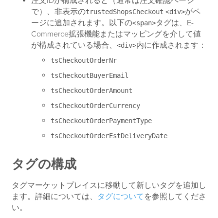
注文IDが構成されると（通常は注文確認ページ
で）、非表示の
がペ
trustedShopsCheckout
<div>
ージに追加されます。以下の
タグは、E-
<span>
Commerce拡張機能またはマッピングを介して値
が構成されている場合、
内に作成されます：
<div>
tsCheckoutOrderNr
tsCheckoutBuyerEmail
tsCheckoutOrderAmount
tsCheckoutOrderCurrency
tsCheckoutOrderPaymentType
tsCheckoutOrderEstDeliveryDate
タグの構成
タグマーケットプレイスに移動して新しいタグを追加し
ます。詳細については、
タグについて
を参照してくださ
い。