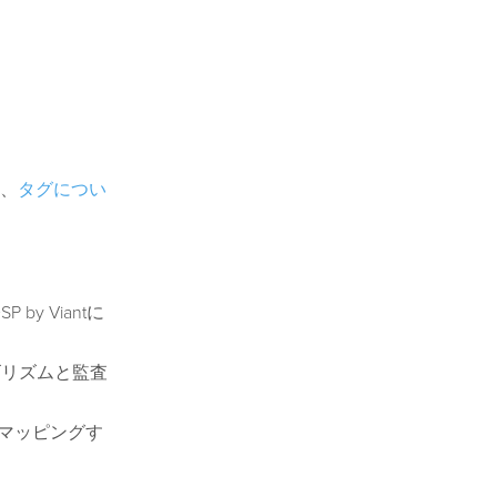
、
タグについ
by Viantに
ゴリズムと監査
動マッピングす