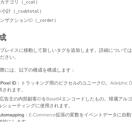
カテゴリ（
）
_ccat
/小計（
）
_csubtotal
ンザクションID（
）
_corder
成
プレイスに移動して新しいタグを追加します。詳細については
ださい。
際には、以下の構成を構成します：
Pixel ID
：トラッキング用のピクセルのユニークID。Adelphic DSP 
供されます。
広告主の内部顧客IDをBase64エンコードしたもの。帰属アル
ルシューティングに使用されます。
Automapping
：E-Commerce拡張の変数をイベントデータに自
無効にします。