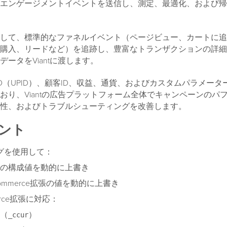
エンゲージメントイベントを送信し、測定、最適化、および帰
して、標準的なファネルイベント（ページビュー、カートに追
購入、リードなど）を追跡し、豊富なトランザクションの詳細
ータをViantに渡します。
 Pixel ID（UPID）、顧客ID、収益、通貨、およびカスタムパラメ
おり、Viantの広告プラットフォーム全体でキャンペーンのパ
性、およびトラブルシューティングを改善します。
ント
グを使用して：
の構成値を動的に上書き
Commerce拡張の値を動的に上書き
erce拡張に対応：
（
）
_ccur