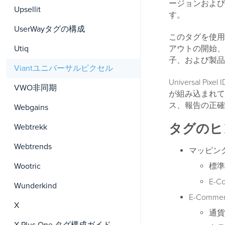
ージョンおよび
Upsellit
す。
UserWayタグの構成
このタグを使用
アウトの開始、
Utiq
子、および製品デ
Viantユニバーサルピクセル
Universal
VWO非同期
が組み込まれて
ス、報告の正確
Webgains
タグのヒ
Webtrekk
Webtrends
マッピン
Wootric
標準
E-
Wunderkind
E-Comm
X
通貨