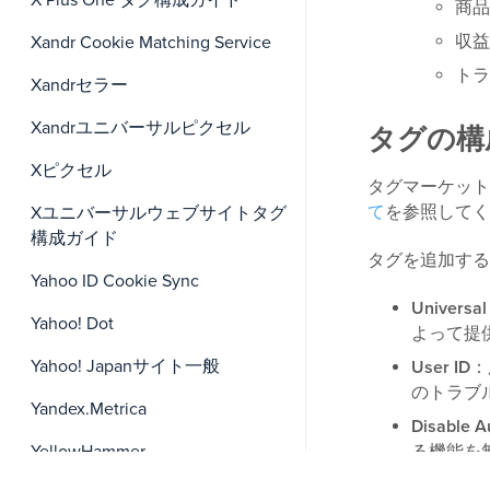
X Plus One タグ構成ガイド
商品
収益
Xandr Cookie Matching Service
トラ
Xandrセラー
Xandrユニバーサルピクセル
タグの構
Xピクセル
タグマーケット
て
を参照してく
Xユニバーサルウェブサイトタグ
構成ガイド
タグを追加する
Yahoo ID Cookie Sync
Universal 
Yahoo! Dot
よって提
Yahoo! Japanサイト一般
User ID
：
のトラブ
Yandex.Metrica
Disable 
る機能を
YellowHammer