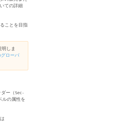
ついての詳細
ることを目指
説明しま
のグローバ
ッダー（
Sec-
ベルの属性を
は