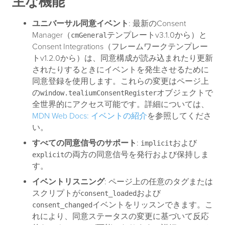
主な機能
ユニバーサル同意イベント
: 最新のConsent
Manager（
テンプレートv3.1.0から）と
cmGeneral
Consent Integrations（フレームワークテンプレー
トv1.2.0から）は、同意構成が読み込まれたり更新
されたりするときにイベントを発生させるために
同意登録を使用します。これらの変更はページ上
の
オブジェクトで
window.tealiumConsentRegister
全世界的にアクセス可能です。詳細については、
MDN Web Docs: イベントの紹介
を参照してくださ
い。
すべての同意信号のサポート
:
および
implicit
の両方の同意信号を発行および保持しま
explicit
す。
イベントリスニング
: ページ上の任意のタグまたは
スクリプトが
および
consent_loaded
イベントをリッスンできます。こ
consent_changed
れにより、同意ステータスの変更に基づいて反応