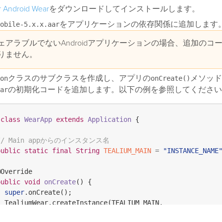
r Android Wear
をダウンロードしてインストールします。
をアプリケーションの依存関係に追加します
obile-5.x.x.aar
ェアラブルでないAndroidアプリケーションの場合、追加のコ
りません。
クラスのサブクラスを作成し、アプリの
メソッド
on
onCreate()
の初期化コードを追加します。以下の例を参照してください
ar
class
WearApp
extends
Application
 {

// Main appからのインスタンス名
public
static
final
String
TEALIUM_MAIN
=
"INSTANCE_NAME
@Override
public
void
onCreate
()
 {

super
.onCreate();

 TealiumWear.createInstance(TEALIUM_MAIN,

      TealiumWear.Config.create(
this
)
