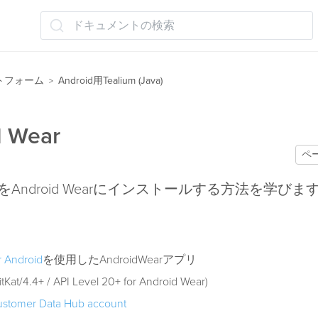
ドキュメントの検索
トフォーム
Android用Tealium (Java)
>
d Wear
ペ
 SDKをAndroid Wearにインストールする方法を学びま
r Android
を使用したAndroidWearアプリ
itKat/4.4+ / API Level 20+ for Android Wear)
ustomer Data Hub account