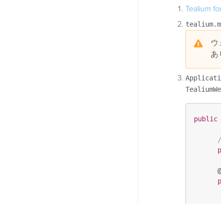
Tealium fo
tealium.m
ウ
あ
Applicati
TealiumWe
public
       
      