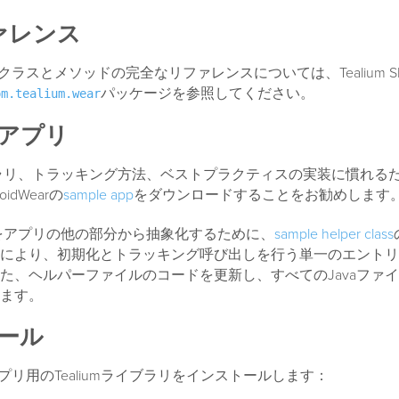
ファレンス
earのクラスとメソッドの完全なリファレンスについては、Tealium SDK
パッケージを参照してください。
om.tealium.wear
アプリ
ライブラリ、トラッキング方法、ベストプラクティスの実装に慣れる
droidWearの
sample app
をダウンロードすることをお勧めします
実装をアプリの他の部分から抽象化するために、
sample helper class
により、初期化とトラッキング呼び出しを行う単一のエントリ
た、ヘルパーファイルのコードを更新し、すべてのJavaファ
ます。
ール
earアプリ用のTealiumライブラリをインストールします：