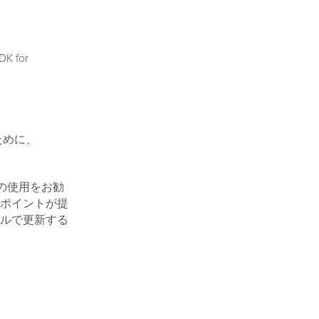
 for
ために、
。
の使用をお勧
ポイントが提
イルで更新する