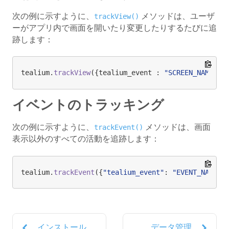
次の例に示すように、
メソッドは、ユーザ
trackView()
ーがアプリ内で画面を開いたり変更したりするたびに追
跡します：
tealium.
trackView
({tealium_event : 
"SCREEN_NAME"
, 
イベントのトラッキング
次の例に示すように、
メソッドは、画面
trackEvent()
表示以外のすべての活動を追跡します：
tealium.
trackEvent
({
"tealium_event"
: 
"EVENT_NAME"
}
インストール
データ管理