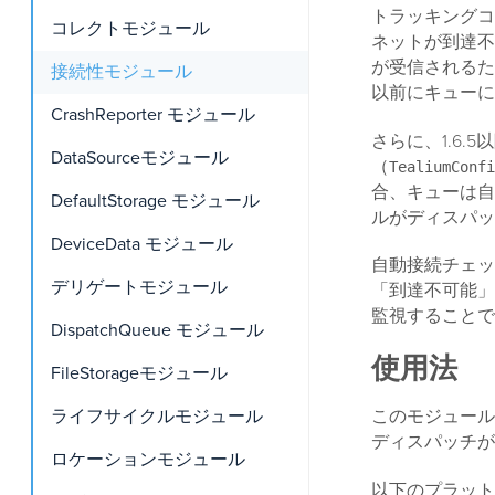
トラッキングコ
コレクトモジュール
ネットが到達不
が受信されるた
接続性モジュール
以前にキューに
CrashReporter モジュール
さらに、1.6
DataSourceモジュール
（
TealiumConfi
合、キューは自
DefaultStorage モジュール
ルがディスパッ
DeviceData モジュール
自動接続チェッ
デリゲートモジュール
「到達不可能」
監視することで
DispatchQueue モジュール
使用法
FileStorageモジュール
ライフサイクルモジュール
このモジュール
ディスパッチが
ロケーションモジュール
以下のプラット