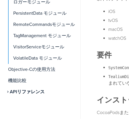
ロガーモジュール
iOS
PersistentData モジュール
tvOS
RemoteCommandsモジュール
macOS
TagManagement モジュール
watchOS
VisitorServiceモジュール
要件
VolatileData モジュール
SystemCon
Objective-Cの使用方法
TealiumDi
機能比較
まれてい
APIリファレンス
インスト
CocoaPod
CocoaPods