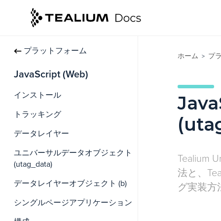
プラットフォーム
ホーム
プ
>
JavaScript (Web)
インストール
Java
トラッキング
(utag
データレイヤー
ユニバーサルデータオブジェクト
Tealium
(utag_data)
法と、Te
データレイヤーオブジェクト (b)
グ実装方
シングルページアプリケーション