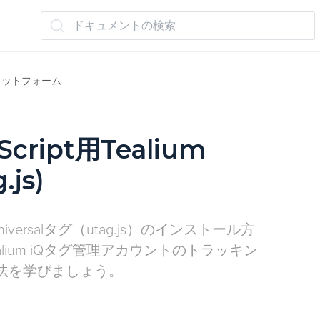
ドキュメントの検索
ラットフォーム
Script用Tealium
.js)
 Universalタグ（utag.js）のインストール方
alium iQタグ管理アカウントのトラッキン
法を学びましょう。