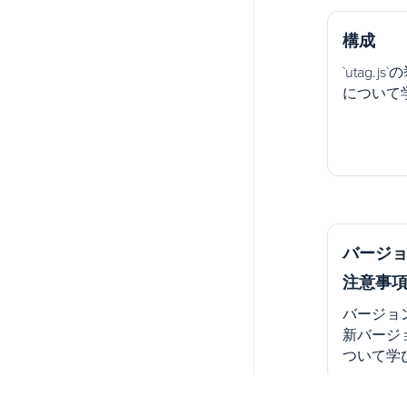
構成
`utag.
について
バージョ
注意事
バージョン
新バージ
ついて学