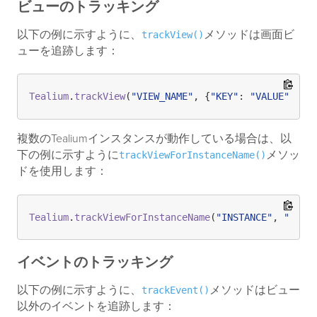
ビューのトラッキング
以下の例に示すように、
メソッドは画面ビ
trackView()
ューを追跡します：
Tealium
.
trackView
(
"VIEW_NAME"
, {
"KEY"
: 
"VALUE"
複数のTealiumインスタンスが動作している場合は、以
下の例に示すように
メソッ
trackViewForInstanceName()
ドを使用します：
Tealium
.
trackViewForInstanceName
(
"INSTANCE"
, 
"SCRE
イベントのトラッキング
以下の例に示すように、
メソッドはビュー
trackEvent()
以外のイベントを追跡します：