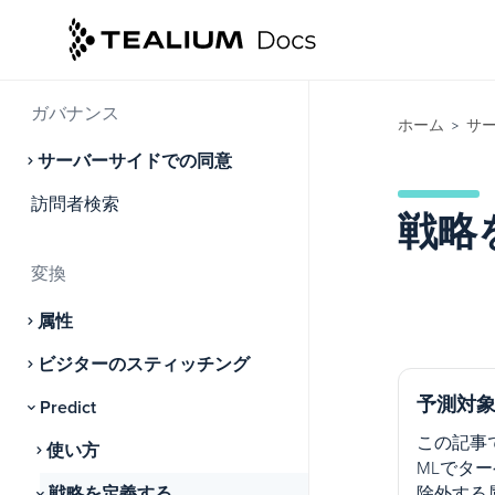
データコネクト
コネクター
ガバナンス
ホーム
サ
>
サーバーサイドでの同意
訪問者検索
戦略
変換
属性
ビジターのスティッチング
予測対
Predict
この記事では、
使い方
MLでタ
戦略を定義する
除外する