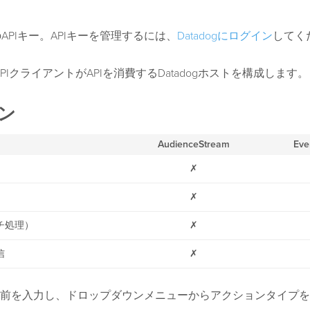
ogのAPIキー。APIキーを管理するには、
Datadogにログイン
してく
og APIクライアントがAPIを消費するDatadogホストを構成します。
ン
AudienceStream
Eve
✗
✗
チ処理）
✗
信
✗
前を入力し、ドロップダウンメニューからアクションタイプを