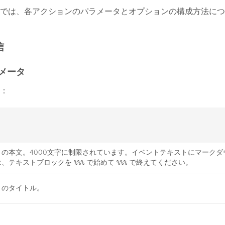
では、各アクションのパラメータとオプションの構成方法につ
信
メータ
：
トの本文。4000文字に制限されています。イベントテキストにマークダ
は、テキストブロックを
で始めて
で終えてください。
%%%
%%%
トのタイトル。
使用する任意の文字列（最大100文字）。キーを指定すると、そのキーを
ントがEventStreamでグループ化されます。