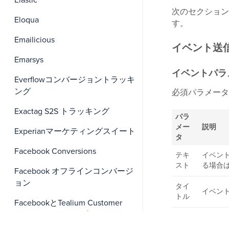
Elastic
次のセクション
Eloqua
す。
Emailicious
イベント送
Emarsys
イベントパラ
Everflowコンバージョントラッキ
ング
必須パラメータ
Exactag S2S トラッキング
パラ
メー
説明
Experianマーケティングスイート
タ
Facebook Conversions
テキ
イベン
スト
る場合
Facebook オフラインコンバージ
ョン
タイ
イベン
トル
FacebookとTealium Customer
Data Hub（シリーズ）
集約
集約に
キー
てのイベ