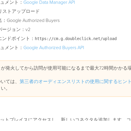
ュメント：
Google Data Manager API
リストアップロード
名：Google Authorized Buyers
Iバージョン：v2
Iエンドポイント：
https://cm.g.doubleclick.net/upload
ュメント：
Google Authorized Buyers API
タが発火してから訪問が使用可能になるまで最大72時間かかる
ついては、
第三者のオーディエンスリストの使用に関するヒン
さい。
ットプレイスにアクセスし、新しいコネクタを追加します。コ
、
コネクタ概要
の記事を読んでください。