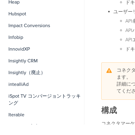
Heap
ドキ
ユーザー
Hubspot
API
Impact Conversions
AP
Infobip
AP
InnovidXP
ドキ
Insightly CRM
コネク
Insightly（廃止）
ます。
詳細に
intealliAd
てくだ
iSpot TV コンバージョントラッキ
ング
構成
Iterable
コネクタマーケ
Iterable（廃止）
方法については