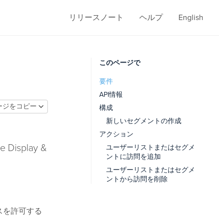
リリースノート
ヘルプ
English
このページで
要件
API情報
ージをコピー
構成
新しいセグメントの作成
アクション
isplay &
ユーザーリストまたはセグメ
ントに訪問を追加
ユーザーリストまたはセグメ
ントから訪問を削除
セスを許可する