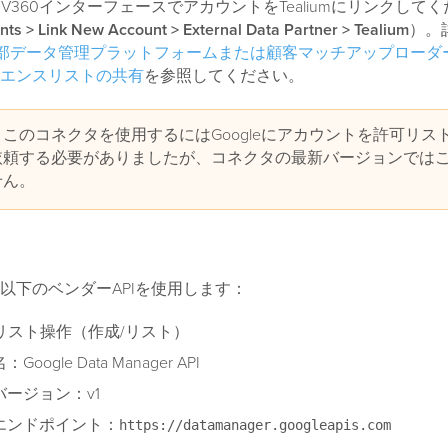
e DV360インターフェースでアカウントをTealiumにリンクして
nts > Link New Account > External Data Partner > Tealium
）。
e: 外部データ管理プラットフォームまたは顧客マッチアップロー
エンスリストの共有
を参照してください。
このコネクタを使用するにはGoogleにアカウントを許可リス
依頼する必要がありましたが、コネクタの最新バージョンでは
せん。
以下のベンダーAPIを使用します：
リスト操作（作成/リスト）
名：Google Data Manager API
Iバージョン：v1
Iエンドポイント：
https://datamanager.googleapis.com