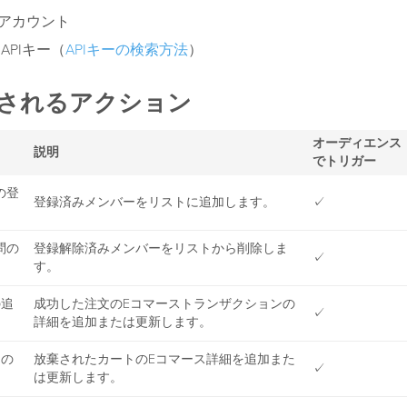
impアカウント
p APIキー（
APIキーの検索方法
）
されるアクション
オーディエンス
説明
でトリガー
の登
登録済みメンバーをリストに追加します。
✓
問の
登録解除済みメンバーをリストから削除しま
✓
す。
の追
成功した注文のEコマーストランザクションの
✓
詳細を追加または更新します。
トの
放棄されたカートのEコマース詳細を追加また
✓
は更新します。