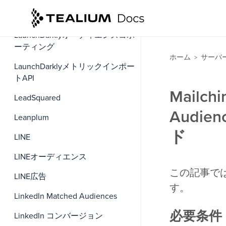
Kochava
LaunchDarklyオーディエンスコホ
ーティング
ホーム
サーバ
>
LaunchDarklyメトリックインポー
トAPI
Mailc
LeadSquared
Audi
Leanplum
ド
LINE
LINEオーディエンス
この記事では
LINE広告
す。
LinkedIn Matched Audiences
必要条件
LinkedIn コンバージョン