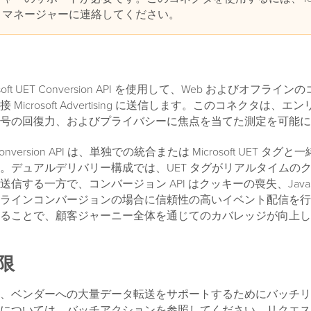
トマネージャーに連絡してください。
soft UET Conversion API を使用して、Web およびオフラ
Microsoft Advertising に送信します。このコネクタは、
号の回復力、およびプライバシーに焦点を当てた測定を可能に
ET Conversion API は、単独での統合または Microsoft UET タ
。デュアルデリバリー構成では、UET タグがリアルタイムの
信する一方で、コンバージョン API はクッキーの喪失、JavaScr
ラインコンバージョンの場合に信頼性の高いイベント配信を行
ることで、顧客ジャーニー全体を通じてのカバレッジが向上し
限
、ベンダーへの大量データ転送をサポートするためにバッチリ
については、バッチアクションを参照してください。リクエス