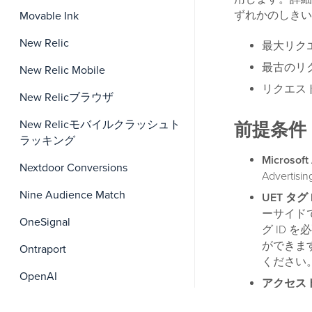
ずれかのしきい
Movable Ink
New Relic
最大リクエ
最古のリ
New Relic Mobile
リクエスト
New Relicブラウザ
New Relicモバイルクラッシュト
前提条件
ラッキング
Microso
Nextdoor Conversions
Adverti
Nine Audience Match
UET タグ 
ーサイドで
OneSignal
グ ID を
ができます
Ontraport
ください
OpenAI
アクセス
ークンの
OpenAIイベント