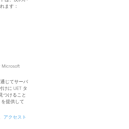
れます：
crosoft
 を通じてサーバ
けに UET タ
ームで見つけること
 を提供して
は、
アクセスト