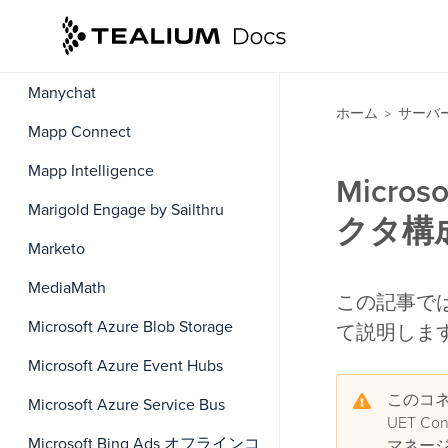
Mailrelay
Mandrill
Manychat
ホーム
サーバ
>
Mapp Connect
Mapp Intelligence
Micros
Marigold Engage by Sailthru
クタ構
Marketo
MediaMath
この記事では、M
Microsoft Azure Blob Storage
て説明しま
Microsoft Azure Event Hubs
このコネ
Microsoft Azure Service Bus
UET C
Microsoft Bing Ads オフラインコ
マネージ