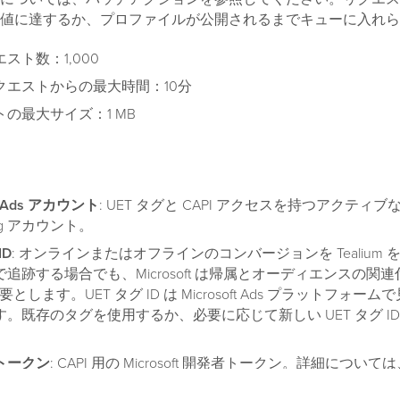
値に達するか、プロファイルが公開されるまでキューに入れら
スト数：1,000
クエストからの最大時間：10分
の最大サイズ：1 MB
ft Ads アカウント
: UET タグと CAPI アクセスを持つアクティブな Mi
sing アカウント。
ID
: オンラインまたはオフラインのコンバージョンを Tealium
追跡する場合でも、Microsoft は帰属とオーディエンスの関連付
必要とします。UET タグ ID は Microsoft Ads プラットフォ
。既存のタグを使用するか、必要に応じて新しい UET タグ ID
。
トークン
: CAPI 用の Microsoft 開発者トークン。詳細について
生成
を参照してください。