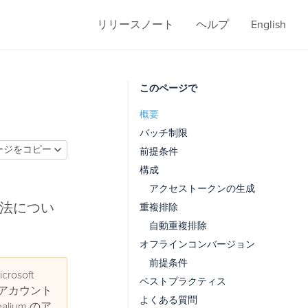
リリースノート
ヘルプ
English
このページで
概要
バッチ制限
ージをコピー
前提条件
構成
アクセストークンの生成
成方法につい
重複排除
自動重複排除
オフラインコンバージョン
前提条件
soft
ベストプラクティス
t のアカウント
よくある質問
ium のア