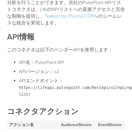
分析を行うことができます。当社のPulsePoint NPIリス
トコネクタは、LifeのNPIリストへの直接アクセスと完全
な制御を提供し、
Tealium for Pharma CDP
へのシームレ
スな統合を実現します。
API情報
このコネクタは以下のベンダーAPIを使用します：
API名：PulsePoint API
APIバージョン：v2
APIエンドポイント：
https://lifeapi.pulsepoint.com/RestApi/v2/npi/np
list/
コネクタアクション
アクション名
AudienceStream
EventStream