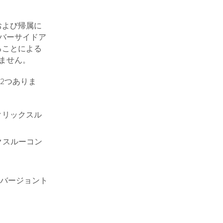
および帰属に
ーバーサイドア
ることによる
りません。
2つありま
クリックスル
クスルーコン
バージョント