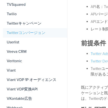
TVSquared
API名：Twit
Twilio
APIバージ
APIエン
Twitterキャンペーン
レート制限
Twitterコンバージョン
前提条件
Userlist
Veeva CRM
Twitter Ad
Veritonic
Twitter De
Twit
Viant
限がある
Viant VDP 1P オーディエンス
既にアクティブに
Viant VDP変換API
ケーションと既
は、Twitter
VKontakte広告