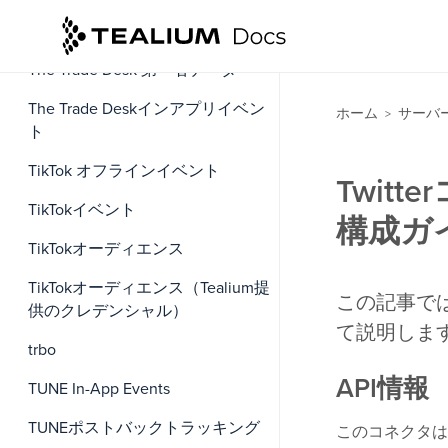
The Trade Desk リアルタイムコン
バージョンイベント
The Trade Desk 第一者データ
The Trade Deskインアプリイベン
ホーム
サーバ
>
ト
TikTok オフラインイベント
Twit
TikTokイベント
構成ガ
TikTokオーディエンス
TikTokオーディエンス（Tealium提
この記事では
供のクレデンシャル）
て説明しま
trbo
API情報
TUNE In-App Events
TUNEポストバックトラッキング
このコネクタは