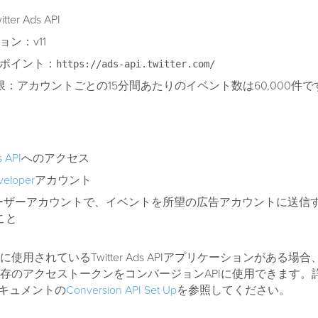
ter Ads API
ョン：v11
ドポイント：
https://ads-api.twitter.com/
：アカウントごとの15分間あたりのイベント数は60,000件で
s API
へのアクセス
veloper
アカウント
terユーザーアカウントで、イベントを所望の広告アカウントに送信
こと
使用されているTwitter Ads APIアプリケーションがある場
存のアクセストークンをコンバージョンAPIに使用できます。
のドキュメントの
Conversion API Set Up
を参照してください。