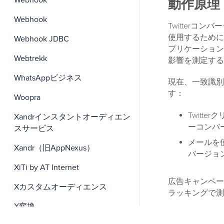
Webhook
動作原理
Webhook
Twitterコ
使用するために
Webhook JDBC
プリケーションを
Webtrekk
影響を測定する
WhatsAppビジネス
現在、一致識別
す：
Woopra
Twitt
Xandrインスタントオーディエン
ーコンバ
スサービス
メールを
Xandr（旧AppNexus）
バージョ
XiTi by AT Internet
広告キャンペー
Xカスタムオーディエンス
ラッキングで測
X変換
サイト訪