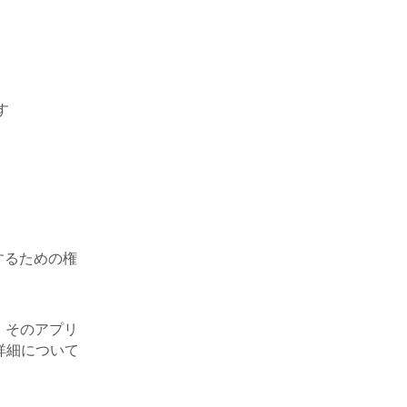
す
するための権
合、そのアプリ
詳細について