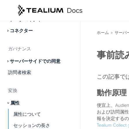
クラウドストリーム
データコネクト
コネクター
ホーム
サーバ
>
ガバナンス
事前読
サーバーサイドでの同意
訪問者検索
この記事で
変換
動作原理
属性
便宜上、Audie
および訪問属性
属性について
報を決定するの
Tealium Collec
セッションの長さ