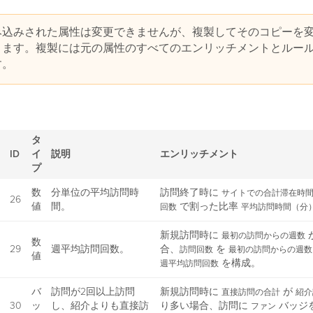
み込みされた属性は変更できませんが、複製してそのコピーを
きます。複製には元の属性のすべてのエンリッチメントとルー
す。
タ
ID
イ
説明
エンリッチメント
プ
数
分単位の平均訪問時
訪問終了時に
サイトでの合計滞在時
26
値
間。
で割った比率
回数
平均訪問時間（分
新規訪問時に
最初の訪問からの週数
数
29
週平均訪問回数。
合、
を
訪問回数
最初の訪問からの週数
値
を構成。
週平均訪問回数
バ
訪問が2回以上訪問
新規訪問時に
が
直接訪問の合計
紹介
30
ッ
し、紹介よりも直接訪
り多い場合、訪問に
バッジ
ファン