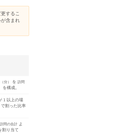
変更するこ
ルが含まれ
を
間（分）
訪問
を構成。
）
が
以上の場
1
で割った比率
よ
訪問の合計
を割り当て