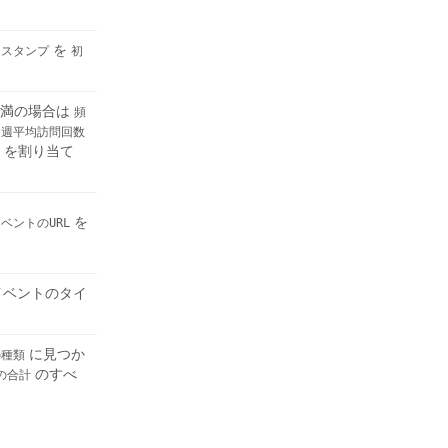
を
ムスタンプ
初
満の場合は
頻
、
週平均訪問回数
を割り当て
を
ベントのURL
イベントのタイ
に見つか
の種類
のすべ
の合計