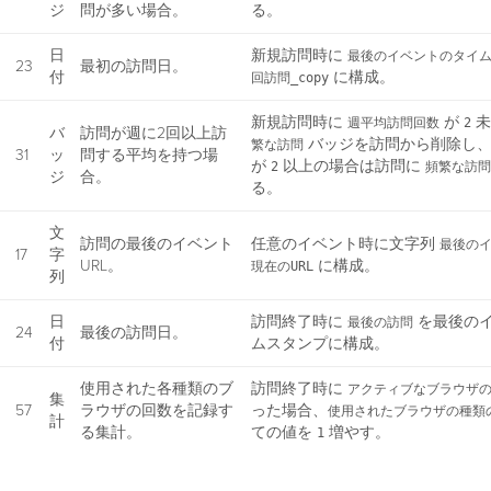
ジ
問が多い場合。
る。
日
新規訪問時に
最後のイベントのタイ
23
最初の訪問日。
付
に構成。
回訪問_copy
新規訪問時に
が
未
週平均訪問回数
2
バ
訪問が週に2回以上訪
バッジを訪問から削除し
繁な訪問
31
ッ
問する平均を持つ場
が
以上の場合は訪問に
2
頻繁な訪問
ジ
合。
る。
文
訪問の最後のイベント
任意のイベント時に文字列
最後のイ
17
字
URL。
に構成。
現在のURL
列
日
訪問終了時に
を最後の
最後の訪問
24
最後の訪問日。
付
ムスタンプに構成。
使用された各種類のブ
訪問終了時に
アクティブなブラウザ
集
57
ラウザの回数を記録す
った場合、
使用されたブラウザの種類
計
る集計。
ての値を
増やす。
1
文
使用されたブラウザの