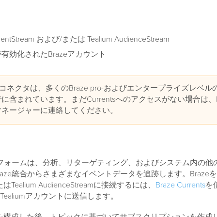
EventStream および/または Tealium AudienceStream
tsが有効化されたBrazeアカウント
entsコネクタは、多くのBraze pro-およびエンタープライズレベ
に含まれています。まだCurrentsへのアクセスがない場合は、B
マネージャーに連絡してください。
ットフォームは、分析、リターゲティング、およびシステム内の他
aze統合からさまざまなイベントデータを追跡します。BrazeをTea
またはTealium AudienceStreamに接続するには、
Braze Currents
を使
ealiumアカウントに送信します。