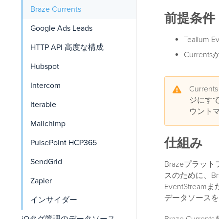
Braze Currents
前提条件
Google Ads Leads
Tealium 
HTTP API 高度な構成
Curren
Hubspot
Intercom
Curr
ジにすで
Iterable
ウント
Mailchimp
仕組み
PulsePoint HCP365
SendGrid
Brazeプラ
スのために、Br
Zapier
EventStream
データソースをT
インサイダー