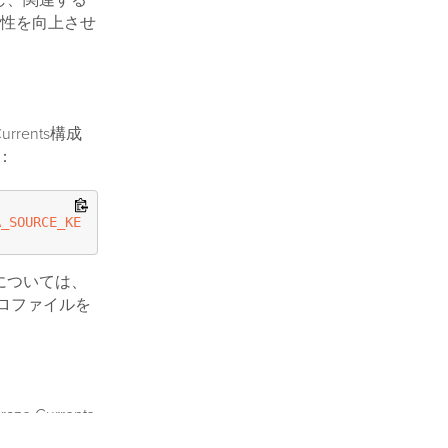
成し、関連する
性を向上させ
rrents構成
：
A_SOURCE_KEY
方法については、
ロファイルを
e Currents