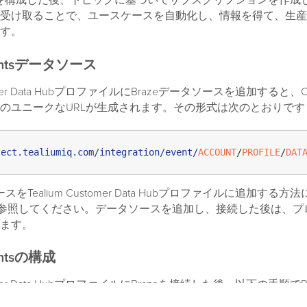
rrentsを構成した後、トピックに基づいてサブスクリプションを作
受け取ることで、ユースケースを自動化し、情報を得て、生産
す。
rrentsデータソース
stomer Data HubプロファイルにBrazeデータソースを追加すると、Cu
のユニークなURLが生成されます。その形式は次のとおりです
lect.tealiumiq.com/integration
/event/
ACCOUNT
/
PROFILE
/
DAT
ースをTealium Customer Data Hubプロファイルに追加する
参照してください。データソースを追加し、接続した後は、プ
ます。
rentsの構成
stomer Data HubプロファイルにBrazeを接続した後、以下の手順でBraz