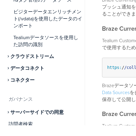
iQタグ管理のデータソース
Braze Cu
プッシュ通知を
ビジターデータエンリッチメン
ることができま
ト(/vdata)を使用したデータのイ
ンポート
Braze Cu
Tealiumデータソースを使用し
Tealium Cu
た訪問の識別
で使用するため
クラウドストリーム
https:
/
/col
データコネクト
コネクター
Brazeデータソ
Data Sources
を
ガバナンス
保存して公開し
サーバーサイドでの同意
Braze Cur
訪問者検索
Tealium Cu
を構成します：