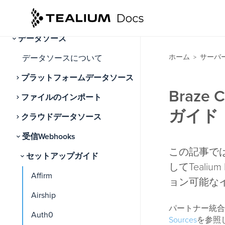
接続
データソース
ホーム
サーバ
データソースについて
>
プラットフォームデータソース
Braze
ファイルのインポート
ガイド
クラウドデータソース
受信Webhooks
この記事では、
セットアップガイド
してTealium 
Affirm
ョン可能な
Airship
パートナー統合やT
Auth0
Sources
を参照