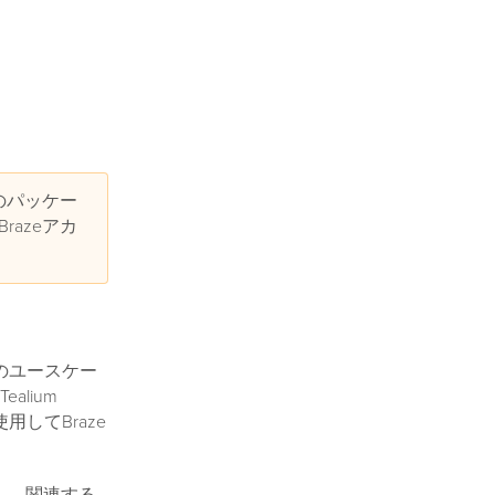
ルのパッケー
razeアカ
のユースケー
lium
用してBraze