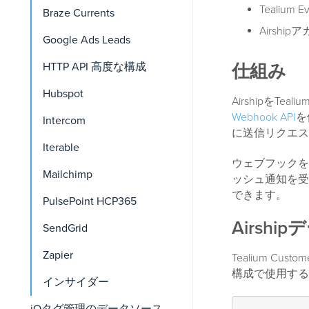
Tealium 
Braze Currents
Airshi
Google Ads Leads
HTTP API 高度な構成
仕組み
Hubspot
AirshipをTeal
Webhook API
を
Intercom
に送信リクエス
Iterable
ウェブフックを
Mailchimp
ッシュ通知を受
できます。
PulsePoint HCP365
Airshi
SendGrid
Zapier
Tealium C
構成で使用する
インサイダー