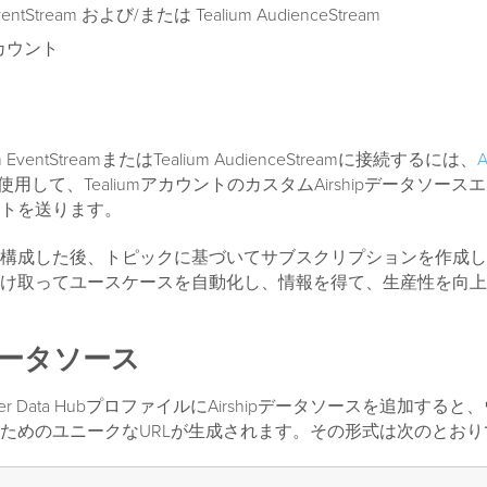
EventStream および/または Tealium AudienceStream
pアカウント
ium EventStreamまたはTealium AudienceStreamに接続するには、
A
使用して、TealiumアカウントのカスタムAirshipデータソー
トを送ります。
構成した後、トピックに基づいてサブスクリプションを作成し
け取ってユースケースを自動化し、情報を得て、生産性を向上
pデータソース
ustomer Data HubプロファイルにAirshipデータソースを追加す
ためのユニークなURLが生成されます。その形式は次のとおり