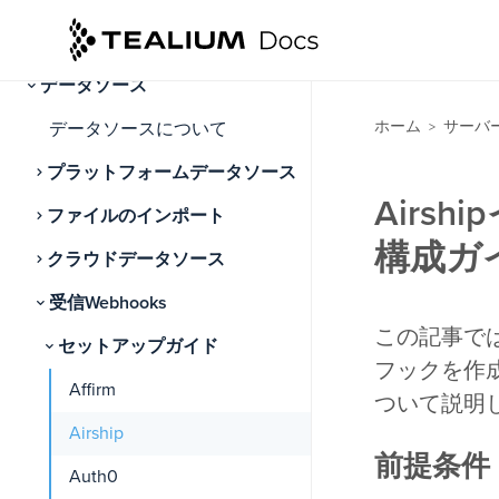
接続
データソース
ホーム
サーバ
データソースについて
>
プラットフォームデータソース
Airs
ファイルのインポート
構成ガ
クラウドデータソース
受信Webhooks
この記事では、
セットアップガイド
フックを作成
Affirm
ついて説明
Airship
前提条件
Auth0