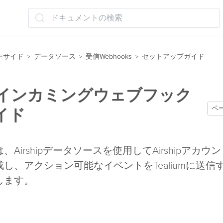
ドキュメントの検索
ーサイド
データソース
受信Webhooks
セットアップガイド
>
>
>
hipインカミングウェブフック
ペ
イド
Airshipデータソースを使用してAirshipアカウ
し、アクション可能なイベントをTealiumに送信
します。