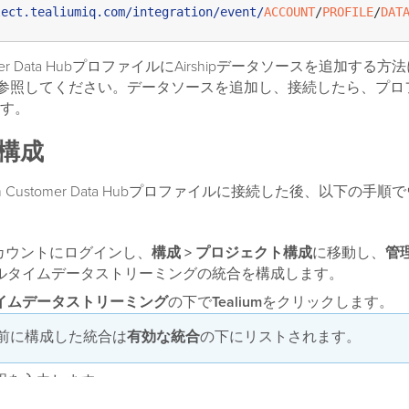
lect.tealiumiq.com/integration
/event/
ACCOUNT
/
PROFILE
/
DAT
ustomer Data HubプロファイルにAirshipデータソースを追加す
参照してください。データソースを追加し、接続したら、プロ
す。
の構成
ealium Customer Data Hubプロファイルに接続した後、以下の
ipアカウントにログインし、
構成 > プロジェクト構成
に移動し、
管
ルタイムデータストリーミングの統合を構成します。
イムデータストリーミング
の下で
Tealium
をクリックします。
前に構成した統合は
有効な統合
の下にリストされます。
明を入力します。
umプロファイルにAirshipデータソースを追加して作成したカスタ