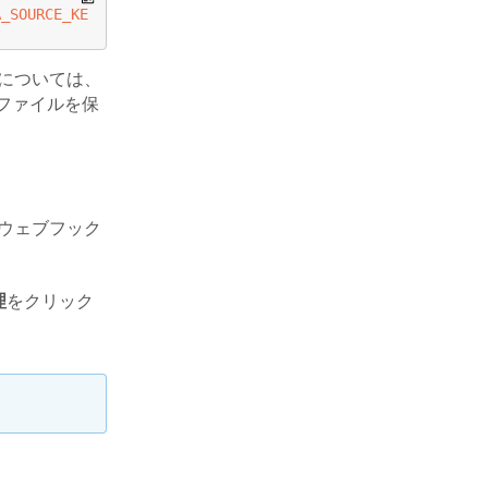
A_SOURCE_KEY
る方法については、
ファイルを保
手順でウェブフック
理
をクリック
ムエンドポイン