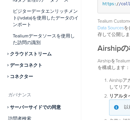
iQタグ管理のデータソース
https:
/
/col
ビジターデータエンリッチメン
ト(/vdata)を使用したデータのイ
Tealium C
ンポート
Data Sources
を
存して公開しま
Tealiumデータソースを使用し
た訪問の識別
Airship
クラウドストリーム
AirshipをT
データコネクト
を構成します：
コネクター
Airsh
してリア
ガバナンス
リアルタ
以
サーバーサイドでの同意
訪問者検索
名前と説
Teali