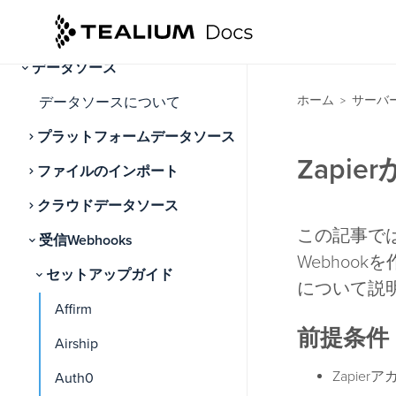
接続
データソース
ホーム
サーバ
データソースについて
>
プラットフォームデータソース
Zapi
ファイルのインポート
クラウドデータソース
この記事では
受信Webhooks
Webhoo
セットアップガイド
について説
Affirm
前提条件
Airship
Zapier
Auth0