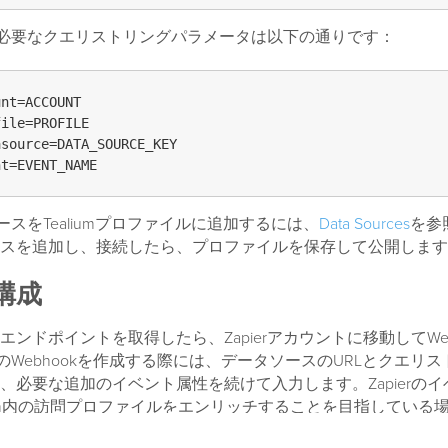
構成で必要なクエリストリングパラメータは以下の通りです：
nt=ACCOUNT

ile=PROFILE

source=DATA_SOURCE_KEY

タソースをTealiumプロファイルに追加するには、
Data Sources
を参
スを追加し、接続したら、プロファイルを保存して公開します
の構成
ンドポイントを取得したら、Zapierアカウントに移動してWeb
erのWebhookを作成する際には、データソースのURLとクエリ
、必要な追加のイベント属性を続けて入力します。Zapierの
Stream内の訪問プロファイルをエンリッチすることを目指してい
ようにしてください。