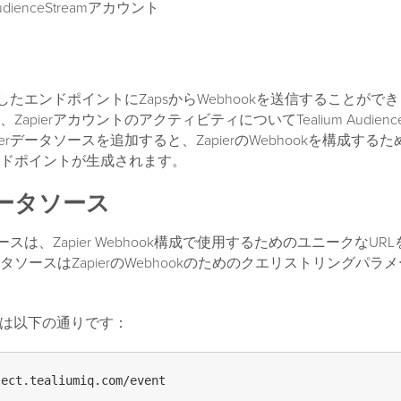
 AudienceStreamアカウント
指定したエンドポイントにZapsからWebhookを送信することが
apierアカウントのアクティビティについてTealium Audience
ierデータソースを追加すると、ZapierのWebhookを構成する
ドポイントが生成されます。
rデータソース
ソースは、Zapier Webhook構成で使用するためのユニークなUR
ソースはZapierのWebhookのためのクエリストリングパラ
URLは以下の通りです：