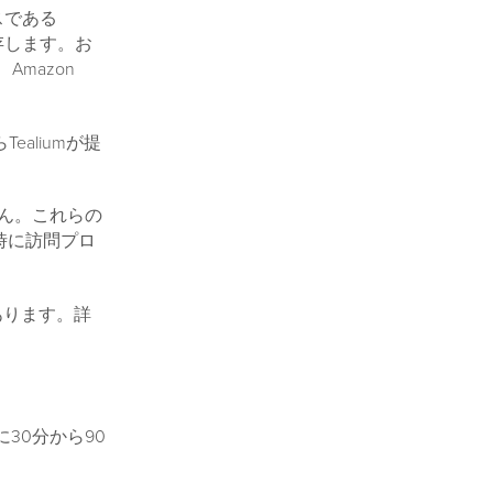
ウスである
保存します。お
mazon
Tealiumが提
ません。これらの
了時に訪問プロ
があります。詳
Bに30分から90