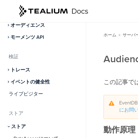
アクティベート
オーディエンス
ホーム
サーバ
>
モーメンツ API
Audie
検証
トレース
この記事では
イベントの健全性
ライブビジター
Even
にお問
ストア
ストア
動作原理