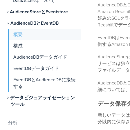
DataAccessについて
AudienceD
Amazon R
AudienceStoreとEventstore
好みのSQLク
AudienceDBとEventDB
Redshift
概要
EventDBはEv
供するAmazo
構成
Audience
AudienceDBデータガイド
サービスは独立
EventDBデータガイド
ファイルデータ
EventDBとAudienceDBに接続
Audience
する
細については、
データビジュアライゼーション
データ保存
ツール
新しいデータは、R
分以内に保存さ
分析