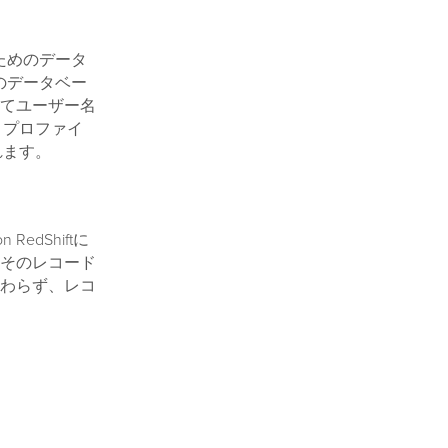
するためのデータ
自のデータベー
てユーザー名
は、プロファイ
れます。
edShiftに
そのレコード
わらず、レコ