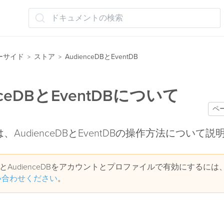
ドキュメントの検索
ーサイド
ストア
AudienceDBとEventDB
>
>
nceDBとEventDBについて
ペ
、AudienceDBとEventDBの操作方法について
tDBとAudienceDBをアカウントとプロファイルで有効にするには
い合わせください
。