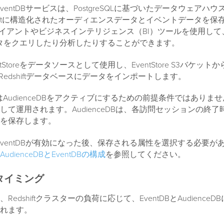
BとEventDBサービスは、PostgreSQLに基づいたデータウェアハ
edshiftに構造化されたオーディエンスデータとイベントデータを
ライアントやビジネスインテリジェンス（BI）ツールを使用して、A
でデータをクエリしたり分析したりすることができます。
entStoreをデータソースとして使用し、EventStore S3バケットから
n Redshiftデータベースにデータをインポートします。
StoreはAudienceDBをアクティブにするための前提条件ではあり
して運用されます。AudienceDBは、各訪問セッションの終
を保存します。
DBとEventDBが有効になった後、保存される属性を選択する必要
AudienceDBとEventDBの構成
を参照してください。
タイミング
edshiftクラスターの負荷に応じて、EventDBとAudienceD
れます。