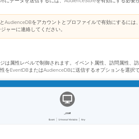
nceDBにデータを送信するには、AudienceStoreを有効にする必
tDBとAudienceDBをアカウントとプロファイルで有効にするに
ージャーに連絡してください。
ジは属性レベルで制御されます。イベント属性、訪問属性、訪
をEventDBまたはAudienceDBに送信するオプションを選