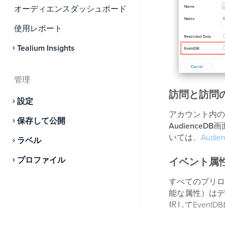
オーディエンスダッシュボード
使用レポート
Tealium Insights
管理
訪問と訪問
設定
アカウント内の
保存して公開
AudienceDB
画
いては、
Audi
ラベル
プロファイル
イベント属
すべてのプリロ
能な属性）はデ
択してEvent