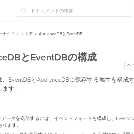
ドキュメントの検索
ーサイド
ストア
AudienceDBとEventDB
>
>
nceDBとEventDBの構成
ペ
、EventDBとAudienceDBに保存する属性を構
します。
DBにデータを送信するには、イベントフィードを構成し、EventSt
あります。