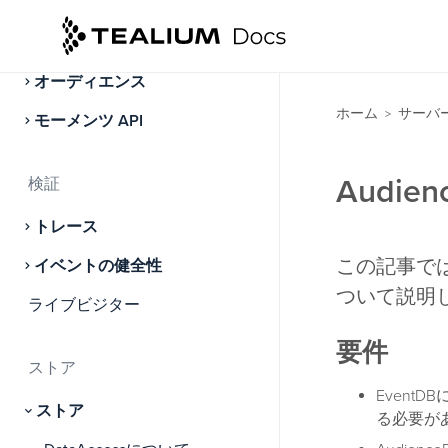
アクティベート
オーディエンス
ホーム
サーバ
>
モーメンツ API
Audie
検証
トレース
この記事では
イベントの健全性
ついて説明
ライブビジター
要件
ストア
Event
ストア
る必要が