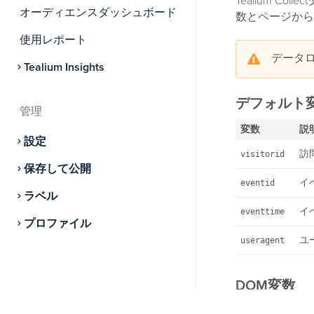
Tealium 
オーディエンスダッシュボード
数とページから
使用レポート
データ
Tealium Insights
デフォルト
管理
変数
説
設定
訪
visitorid
保存して公開
イ
eventid
ラベル
イ
eventtime
プロファイル
ユ
useragent
DOM変数
変数