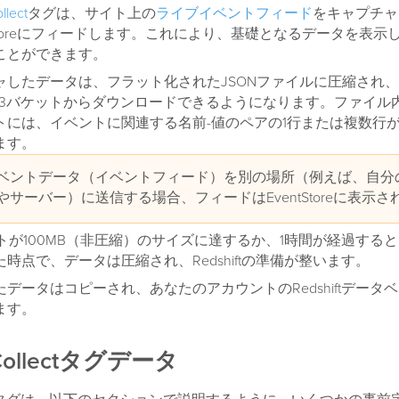
llect
タグは、サイト上の
ライブイベントフィード
をキャプチャ
tStoreにフィードします。これにより、基礎となるデータを表示
ことができます。
したデータは、フラット化されたJSONファイルに圧縮され、Tea
n S3バケットからダウンロードできるようになります。ファイル内
トには、イベントに関連する名前-値のペアの1行または複数行
ます。
ベントデータ（イベントフィード）を別の場所（例えば、自分の
やサーバー）に送信する場合、フィードはEventStoreに表示
ットが100MB（非圧縮）のサイズに達するか、1時間が経過する
時点で、データは圧縮され、Redshiftの準備が整います。
データはコピーされ、あなたのアカウントのRedshiftデータ
ます。
 Collectタグデータ