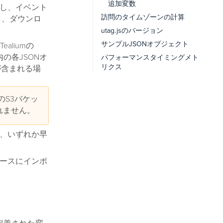
追加変数
し、イベント
訪問のタイムゾーンの計算
し、ダウンロ
utag.jsのバージョン
サンプルJSONオブジェクト
liumの
の各JSONオ
パフォーマンスタイミングメト
リクス
が含まれる場
S3バケッ
されません。
と、いずれか早
ベースにインポ