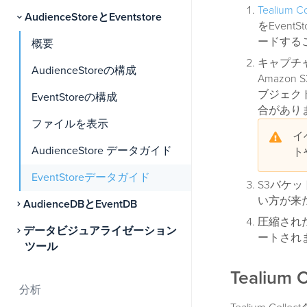
Tealium Co
AudienceStoreとEventstore
をEven
ードする
概要
キャプチャ
AudienceStoreの構成
Amazo
ブジェク
EventStoreの構成
合があり
ファイルを表示
イ
AudienceStore データガイド
ト
EventStoreデータガイド
S3バケ
い方が来た
AudienceDBとEventDB
圧縮された
データビジュアライゼーション
ートされ
ツール
Tealium
分析