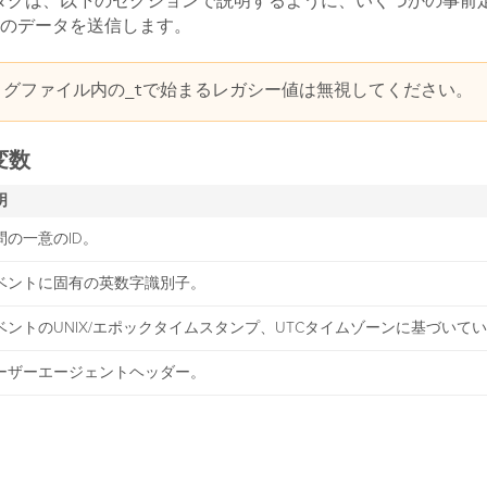
Collectタグは、以下のセクションで説明するように、いくつかの事
のデータを送信します。
ログファイル内の
で始まるレガシー値は無視してください。
_t
変数
明
問の一意のID。
ベントに固有の英数字識別子。
ベントのUNIX/エポックタイムスタンプ、UTCタイムゾーンに基づいて
ーザーエージェントヘッダー。
説明