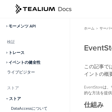
アクティベート
オーディエンス
モーメンツ API
ホーム
サーバ
>
検証
Event
トレース
イベントの健全性
この記事では
ライブビジター
イントの概
EventSt
ストア
的な方法を提供
ストア
仕組み
DataAccessについて