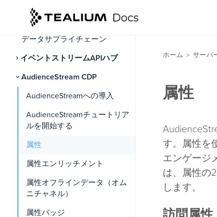
Tealium Collectのインストール
操作の順序
データサプライチェーン
ホーム
サーバ
>
イベントストリームAPIハブ
AudienceStream CDP
属性
AudienceStreamへの導入
AudienceStreamチュートリア
ルを開始する
Audien
す。属性を
属性
エンゲージ
属性エンリッチメント
は、属性の
属性オフラインデータ（オム
します。
ニチャネル）
訪問属性
属性バッジ