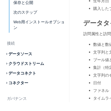
生年月日
保存と公開
購入した
次のステップ
データタ
Web用インストールオプショ
ン
訪問属性と訪問
接続
数値と数
文字列と
データソース
ブール値
クラウドストリーム
集計（特
データコネクト
文字列の
コネクター
日付
ファネル
タイムラ
ガバナンス
サーバーサイドでの同意