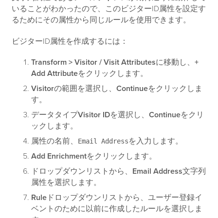
いることがわかったので、このビジターID属性を設定す
るためにその属性から同じルールを使用できます。
ビジターID属性を作成するには：
Transform > Visitor / Visit Attributes
に移動し、
+
Add Attribute
をクリックします。
Visitor
の範囲を選択し、
Continue
をクリックしま
す。
データタイプ
Visitor ID
を選択し、
Continue
をクリ
ックします。
属性の名前、
を入力します。
Email Address
Add Enrichment
をクリックします。
ドロップダウンリストから、
Email Address
文字列
属性を選択します。
Rule
ドロップダウンリストから、ユーザー登録イ
ベントのために以前に作成したルールを選択しま