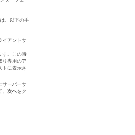
ンターフェー
は、以下の手
ライアントサ
ます。この時
取り専用のア
ストに表示さ
にサーバーサ
て、
次へ
をク