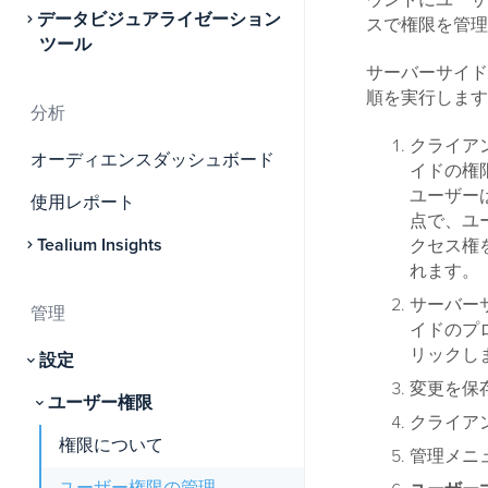
ウントにユーザ
データビジュアライゼーション
スで権限を管理
ツール
サーバーサイド
順を実行します
分析
クライア
オーディエンスダッシュボード
イドの権
ユーザー
使用レポート
点で、ユ
Tealium Insights
クセス権
れます。
サーバー
管理
イドのプ
リックし
設定
変更を保
ユーザー権限
クライア
権限について
管理メニ