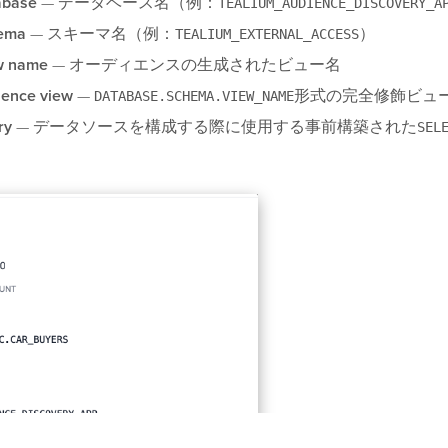
abase
— データベース名（例：
TEALIUM_AUDIENCE_DISCOVERY_A
ema
— スキーマ名（例：
）
TEALIUM_EXTERNAL_ACCESS
w name
— オーディエンスの生成されたビュー名
ience view
—
形式の完全修飾ビュ
DATABASE.SCHEMA.VIEW_NAME
ry
— データソースを構成する際に使用する事前構築された
SEL