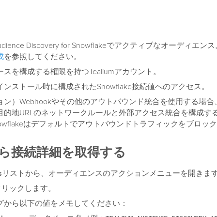
 Audience Discovery for Snowflakeでアクティブなオーディエン
成
を参照してください。
スを構成する権限を持つTealiumアカウント。
ンストール時に構成されたSnowflake接続値へのアクセス。
ン）Webhookやその他のアウトバウンド統合を使用する場合、Sn
目的地URLのネットワークルールと外部アクセス統合を構成す
owflakeはデフォルトでアウトバウンドトラフィックをブロッ
ら接続詳細を取得する
s
リストから、オーディエンスのアクションメニューを開きま
クリックします。
グから以下の値をメモしてください：