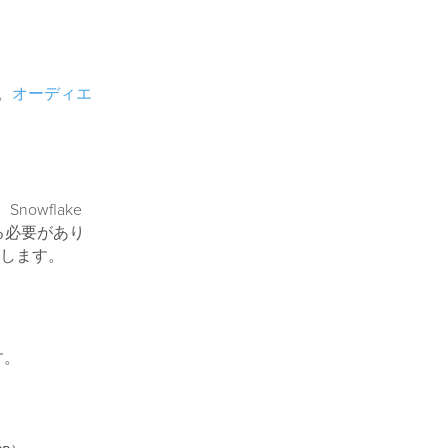
ス。
オーディエ
owflake
る必要があり
クします。
す。