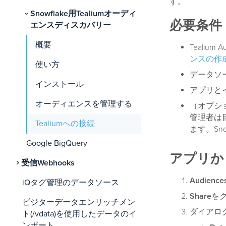
す。
Snowflake用Tealiumオーディ
必要条件
エンスディスカバリー
概要
Tealium
ンスの作
使い方
データソー
インストール
アプリとイ
オーディエンスを管理する
（オプショ
管理者は
Tealiumへの接続
ます。Sn
Google BigQuery
アプリか
受信Webhooks
Audience
iQタグ管理のデータソース
Share
を
ビジターデータエンリッチメン
ダイアロ
ト(/vdata)を使用したデータのイ
ンポート